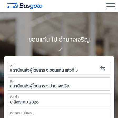
togg
ขอนแก่น ไป อำนาจเจริญ
จาก
ถึง
เที่ยวไป
เที่ยวกลับ (ไม่บังคับ)