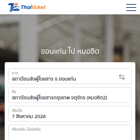
togg
ขอนแก่น ไป หมอชิต
จาก
ถึง
เที่ยวไป
เที่ยวกลับ (ไม่บังคับ)