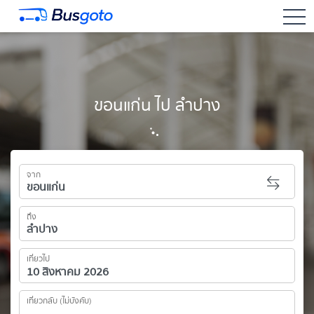
togg
ขอนแก่น ไป ลำปาง
จาก
ถึง
เที่ยวไป
เที่ยวกลับ (ไม่บังคับ)