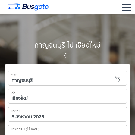
togg
กาญจนบุรี ไป เชียงใหม่
จาก
ถึง
เที่ยวไป
เที่ยวกลับ (ไม่บังคับ)