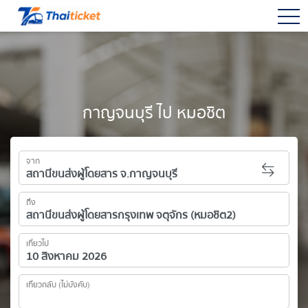
togg
กาญจนบุรี ไป หมอชิต
จาก
ถึง
เที่ยวไป
เที่ยวกลับ (ไม่บังคับ)