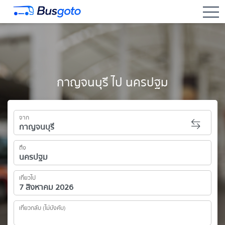
togg
กาญจนบุรี ไป นครปฐม
จาก
ถึง
เที่ยวไป
เที่ยวกลับ (ไม่บังคับ)