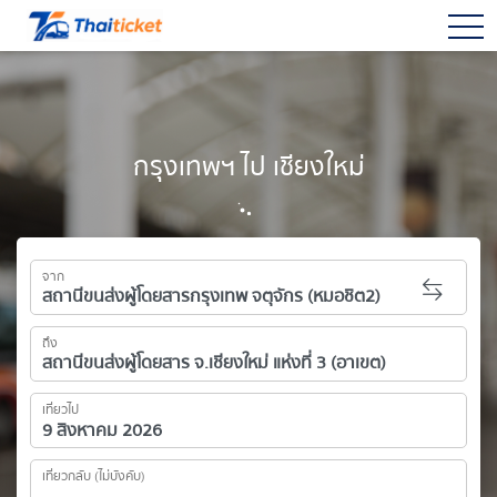
togg
กรุงเทพฯ ไป เชียงใหม่
จาก
ถึง
เที่ยวไป
เที่ยวกลับ (ไม่บังคับ)