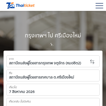
togg
กรุงเทพฯ ไป ศรีเมืองใหม่
จาก
ถึง
เที่ยวไป
เที่ยวกลับ (ไม่บังคับ)