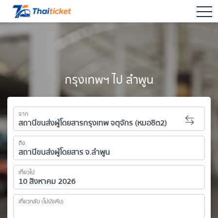
togg
กรุงเทพฯ ไป ลำพูน
จาก
ถึง
เที่ยวไป
เที่ยวกลับ (ไม่บังคับ)