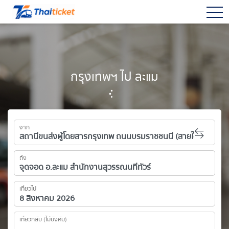
togg
กรุงเทพฯ ไป ละแม
จาก
ถึง
เที่ยวไป
เที่ยวกลับ (ไม่บังคับ)