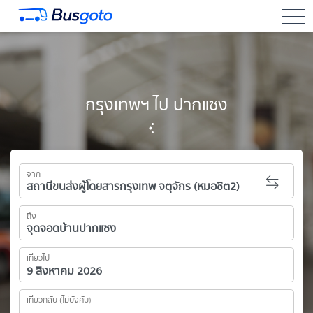
togg
กรุงเทพฯ ไป ปากแซง
จาก
ถึง
เที่ยวไป
เที่ยวกลับ (ไม่บังคับ)