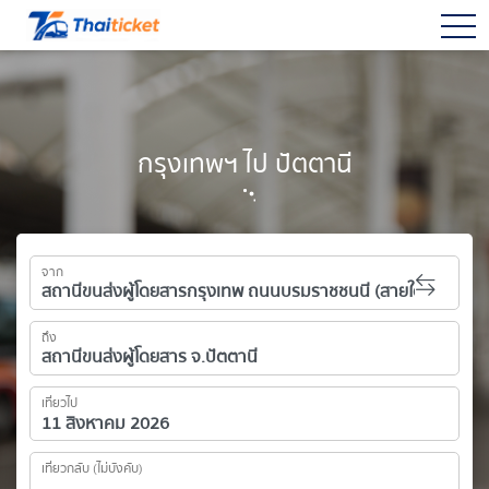
togg
กรุงเทพฯ ไป ปัตตานี
จาก
ถึง
เที่ยวไป
เที่ยวกลับ (ไม่บังคับ)