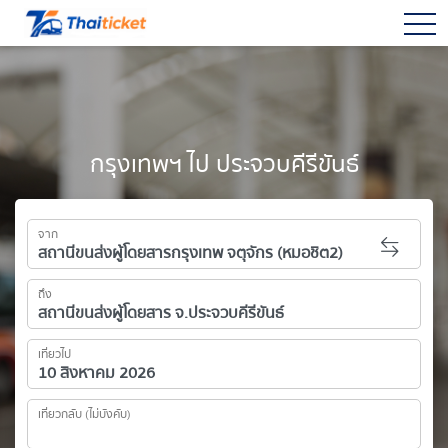
togg
กรุงเทพฯ ไป ประจวบคีรีขันธ์
จาก
ถึง
เที่ยวไป
เที่ยวกลับ (ไม่บังคับ)