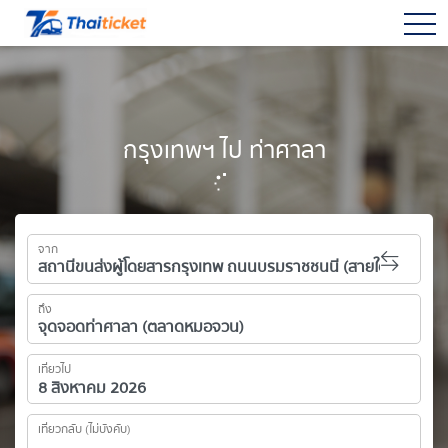
togg
กรุงเทพฯ ไป ท่าศาลา
จาก
ถึง
เที่ยวไป
เที่ยวกลับ (ไม่บังคับ)