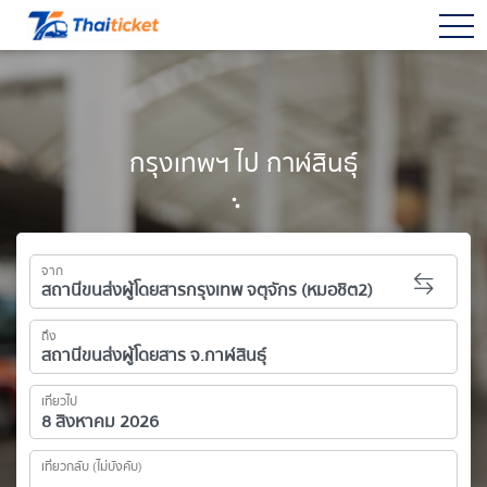
togg
กรุงเทพฯ ไป กาฬสินธุ์
จาก
ถึง
เที่ยวไป
เที่ยวกลับ (ไม่บังคับ)