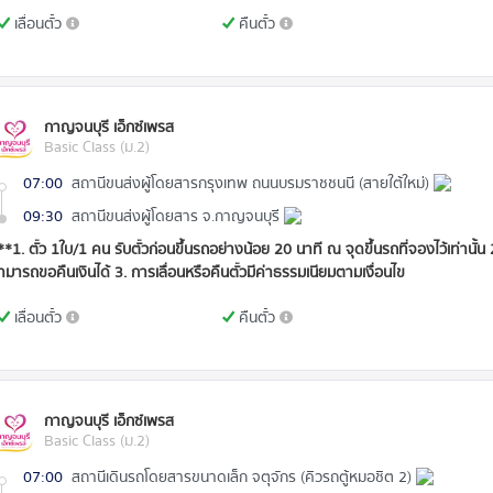
เลื่อนตั๋ว
คืนตั๋ว
กาญจนบุรี เอ็กซ์เพรส
Basic Class (ม.2)
07:00
สถานีขนส่งผู้โดยสารกรุงเทพ ถนนบรมราชชนนี (สายใต้ใหม่)
09:30
สถานีขนส่งผู้โดยสาร จ.กาญจนบุรี
**1. ตั๋ว 1ใบ/1 คน รับตั๋วก่อนขึ้นรถอย่างน้อย 20 นาที ณ จุดขึ้นรถที่จองไว้เท่านั้น
ามารถขอคืนเงินได้ 3. การเลื่อนหรือคืนตั๋วมีค่าธรรมเนียมตามเงื่อนไข
เลื่อนตั๋ว
คืนตั๋ว
กาญจนบุรี เอ็กซ์เพรส
Basic Class (ม.2)
07:00
สถานีเดินรถโดยสารขนาดเล็ก จตุจักร (คิวรถตู้หมอชิต 2)