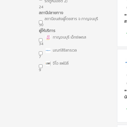
รถตู้หมอชิต 2)
24
สถานีปลายทาง
*
สถานีขนส่งผู้โดยสาร จ.กาญจนบุรี
ส
50
ผู้ให้บริการ
กาญจนบุรี เอ็กซ์เพรส
34
มณฑ์สิริแทรเวล
7
จีโอ แฟมิลี่
9
*
น