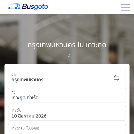
togg
กรุงเทพมหานคร ไป เกาะกูด
จาก
ถึง
เที่ยวไป
เที่ยวกลับ (ไม่บังคับ)