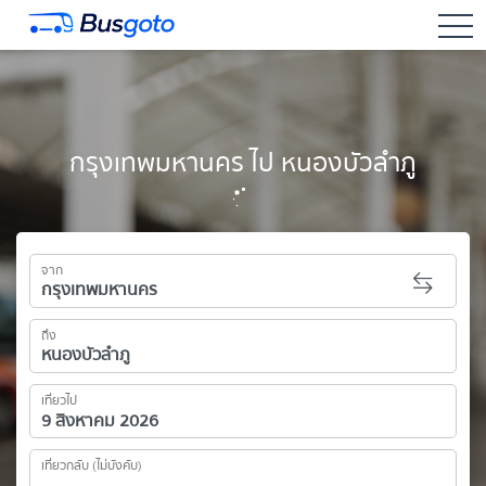
togg
กรุงเทพมหานคร ไป หนองบัวลำภู
จาก
ถึง
เที่ยวไป
เที่ยวกลับ (ไม่บังคับ)