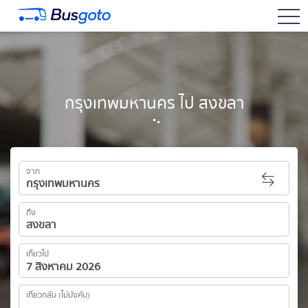
togg
กรุงเทพมหานคร ไป สงขลา
จาก
ถึง
เที่ยวไป
เที่ยวกลับ (ไม่บังคับ)