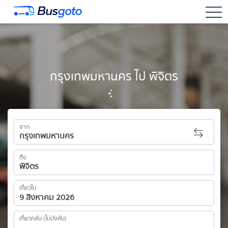
togg
กรุงเทพมหานคร ไป พิจิตร
จาก
ถึง
เที่ยวไป
เที่ยวกลับ (ไม่บังคับ)