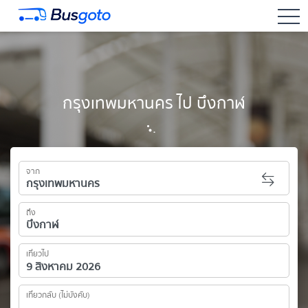
togg
กรุงเทพมหานคร ไป บึงกาฬ
จาก
ถึง
เที่ยวไป
เที่ยวกลับ (ไม่บังคับ)